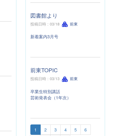
図書館より
投稿日時 : 03/18
前東
新着案内3月号
前東TOPIC
投稿日時 : 03/13
前東
卒業生特別講話
芸術発表会（1年次）
1
2
3
4
5
6