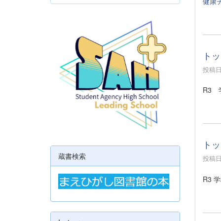
健康
トッ
投稿日時
R3
トッ
蔵書検索
投稿日時
R3 