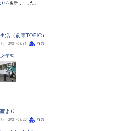
より
を更新しました。
生活（前東TOPIC）
 : 2021/08/31
前東
期始業式
室より
 : 2021/08/26
前東