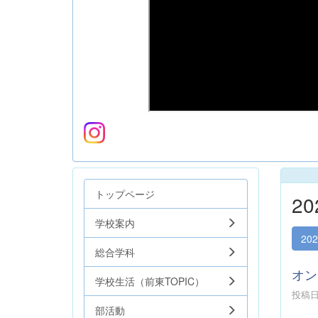
トップページ
2
学校案内
20
総合学科
オン
学校生活（前東TOPIC）
投稿日時
部活動