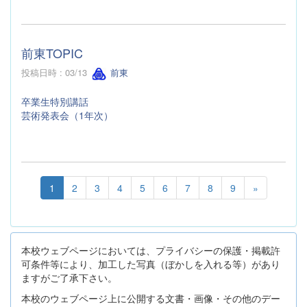
前東TOPIC
投稿日時 : 03/13
前東
卒業生特別講話
芸術発表会（1年次）
1
2
3
4
5
6
7
8
9
»
本校ウェブページにおいては、プライバシーの保護・掲載許
可条件等により、加工した写真（ぼかしを入れる等）があり
ますがご了承下さい。
本校のウェブページ上に公開する文書・画像・その他のデー