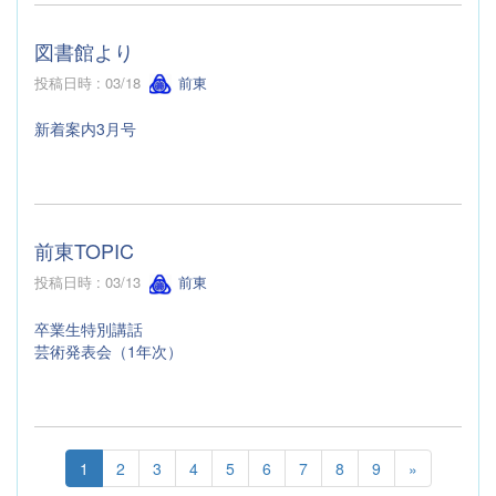
図書館より
投稿日時 : 03/18
前東
新着案内3月号
前東TOPIC
投稿日時 : 03/13
前東
卒業生特別講話
芸術発表会（1年次）
1
2
3
4
5
6
7
8
9
»