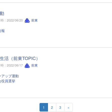
動
 : 2022/06/20
前東
速報
生活（前東TOPIC）
 : 2022/06/17
前東
ーアップ運動
会役員選挙
1
2
3
»