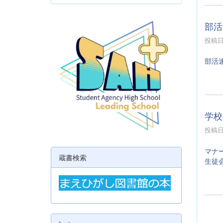
部活
投稿日時
部活
学校
投稿日時
マナ
蔵書検索
生徒