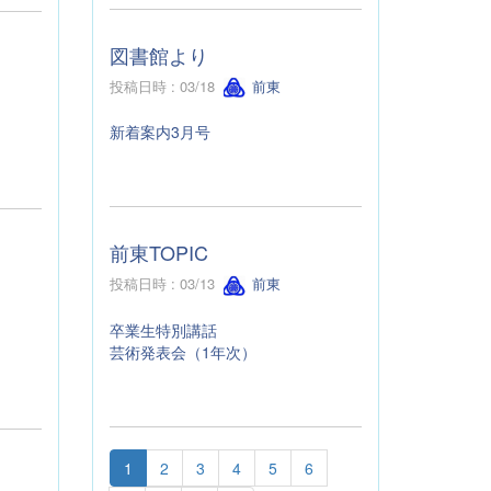
図書館より
投稿日時 : 03/18
前東
新着案内3月号
前東TOPIC
投稿日時 : 03/13
前東
卒業生特別講話
芸術発表会（1年次）
1
2
3
4
5
6