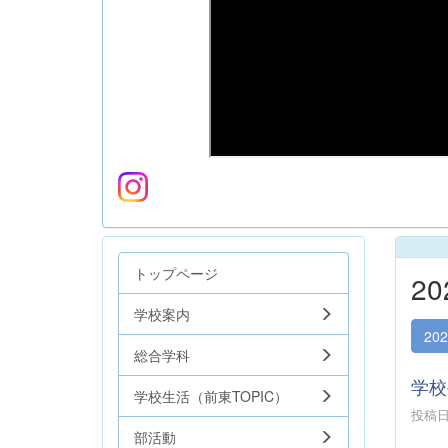
トップページ
2
学校案内
20
総合学科
学校
学校生活（前東TOPIC）
投稿日時
部活動