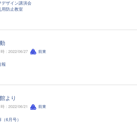
フデザイン講演会
乱用防止教室
動
 : 2022/06/27
前東
速報
館より
 : 2022/06/21
前東
扉（6月号）