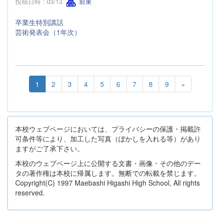
投稿日時 : 03/13
前東
卒業生特別講話
芸術発表会（1年次）
1
2
3
4
5
6
7
8
9
»
本校ウェブページにおいては、プライバシーの保護・掲載許
可条件等により、加工した写真（ぼかしを入れる等）があり
ますがご了承下さい。
本校のウェブページ上に公開する文書・画像・その他のデー
タの著作権は本校に帰属します。無断での転載を禁じます。
Copyright(C) 1997 Maebashi Higashi High School, All rights
reserved.