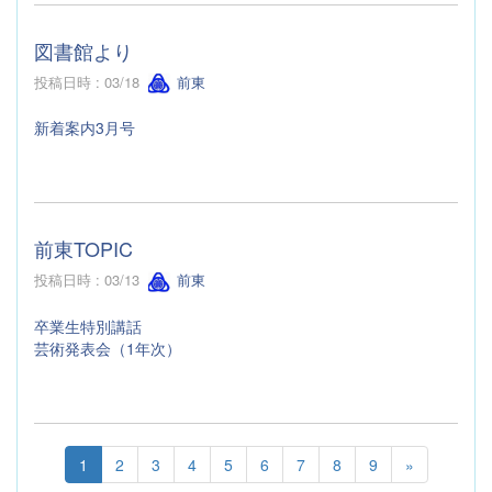
図書館より
投稿日時 : 03/18
前東
新着案内3月号
前東TOPIC
投稿日時 : 03/13
前東
卒業生特別講話
芸術発表会（1年次）
1
2
3
4
5
6
7
8
9
»