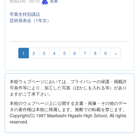
投稿日時 : 03/13
前東
卒業生特別講話
芸術発表会（1年次）
1
2
3
4
5
6
7
8
9
»
本校ウェブページにおいては、プライバシーの保護・掲載許
可条件等により、加工した写真（ぼかしを入れる等）があり
ますがご了承下さい。
本校のウェブページ上に公開する文書・画像・その他のデー
タの著作権は本校に帰属します。無断での転載を禁じます。
Copyright(C) 1997 Maebashi Higashi High School, All rights
reserved.