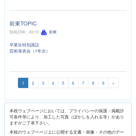
前東TOPIC
投稿日時 : 03/13
前東
卒業生特別講話
芸術発表会（1年次）
1
2
3
4
5
6
7
8
9
»
本校ウェブページにおいては、プライバシーの保護・掲載許
可条件等により、加工した写真（ぼかしを入れる等）があり
ますがご了承下さい。
本校のウェブページ上に公開する文書・画像・その他のデー