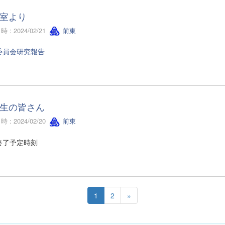
室より
 : 2024/02/21
前東
委員会研究報告
生の皆さん
 : 2024/02/20
前東
終了予定時刻
1
2
»