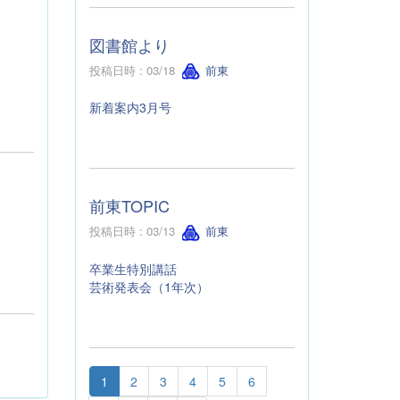
図書館より
投稿日時 : 03/18
前東
新着案内3月号
前東TOPIC
投稿日時 : 03/13
前東
卒業生特別講話
芸術発表会（1年次）
1
2
3
4
5
6