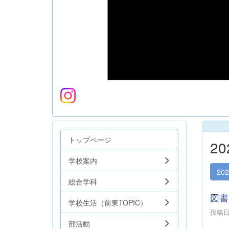
トップページ
2
学校案内
20
総合学科
図書
学校生活（前東TOPIC）
投稿日時
部活動