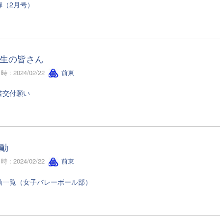
扉（2月号）
生の皆さん
 : 2024/02/22
前東
書交付願い
動
 : 2024/02/22
前東
動一覧（女子バレーボール部）