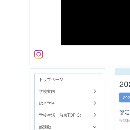
トップページ
2
学校案内
20
総合学科
部活
学校生活（前東TOPIC）
投稿日時
部活動