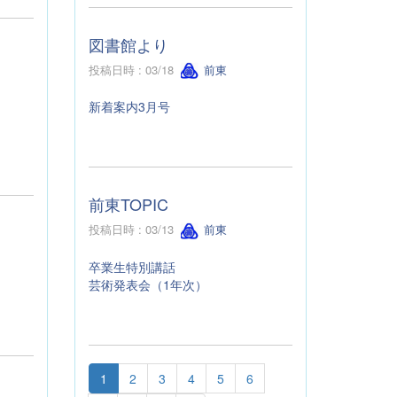
図書館より
投稿日時 : 03/18
前東
新着案内3月号
前東TOPIC
投稿日時 : 03/13
前東
卒業生特別講話
芸術発表会（1年次）
1
2
3
4
5
6