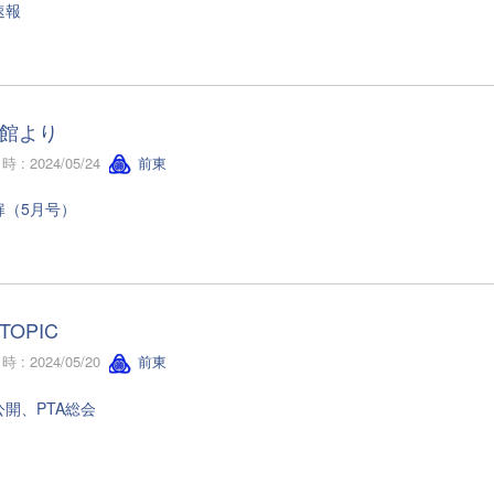
速報
館より
 : 2024/05/24
前東
扉（5月号）
TOPIC
 : 2024/05/20
前東
公開、PTA総会