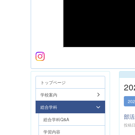
トップページ
2
学校案内
20
総合学科
部活
総合学科Q&A
投稿日時
学習内容