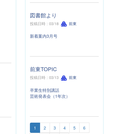
図書館より
投稿日時 : 03/18
前東
新着案内3月号
前東TOPIC
投稿日時 : 03/13
前東
卒業生特別講話
芸術発表会（1年次）
1
2
3
4
5
6