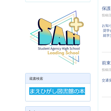
保護
投稿日時
お知
奨学
就学
前東
投稿日時
蔵書検索
交通