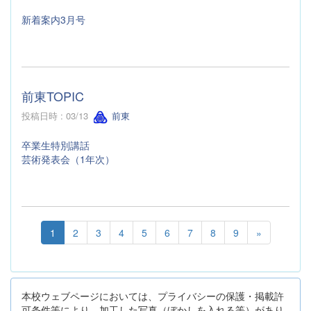
新着案内3月号
前東TOPIC
投稿日時 : 03/13
前東
卒業生特別講話
芸術発表会（1年次）
1
2
3
4
5
6
7
8
9
»
本校ウェブページにおいては、プライバシーの保護・掲載許
可条件等により、加工した写真（ぼかしを入れる等）があり