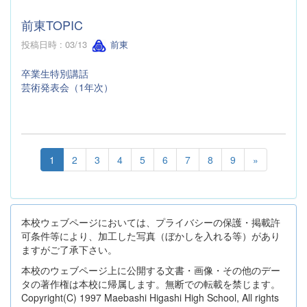
前東TOPIC
投稿日時 : 03/13
前東
卒業生特別講話
芸術発表会（1年次）
1
2
3
4
5
6
7
8
9
»
本校ウェブページにおいては、プライバシーの保護・掲載許
可条件等により、加工した写真（ぼかしを入れる等）があり
ますがご了承下さい。
本校のウェブページ上に公開する文書・画像・その他のデー
タの著作権は本校に帰属します。無断での転載を禁じます。
Copyright(C) 1997 Maebashi Higashi High School, All rights