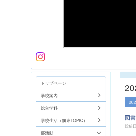
トップページ
2
学校案内
20
総合学科
図書
学校生活（前東TOPIC）
投稿日時
部活動