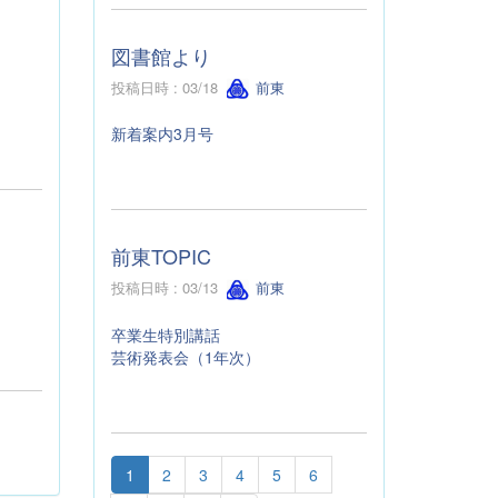
図書館より
投稿日時 : 03/18
前東
新着案内3月号
前東TOPIC
投稿日時 : 03/13
前東
卒業生特別講話
芸術発表会（1年次）
1
2
3
4
5
6