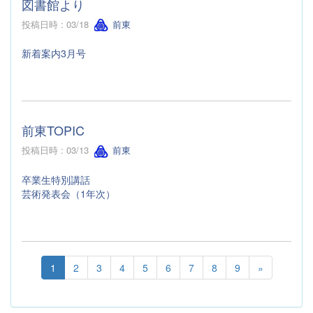
図書館より
投稿日時 : 03/18
前東
新着案内3月号
前東TOPIC
投稿日時 : 03/13
前東
卒業生特別講話
芸術発表会（1年次）
1
2
3
4
5
6
7
8
9
»