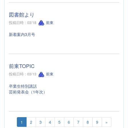
図書館より
投稿日時 : 03/18
前東
新着案内3月号
前東TOPIC
投稿日時 : 03/13
前東
卒業生特別講話
芸術発表会（1年次）
1
2
3
4
5
6
7
8
9
»