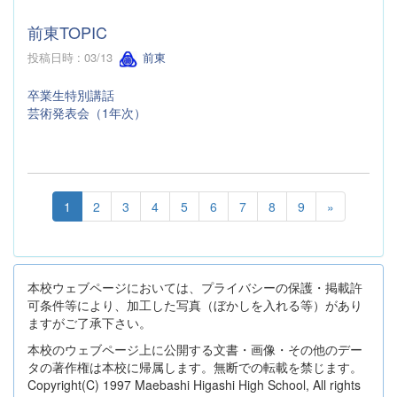
前東TOPIC
投稿日時 : 03/13
前東
卒業生特別講話
芸術発表会（1年次）
1
2
3
4
5
6
7
8
9
»
本校ウェブページにおいては、プライバシーの保護・掲載許
可条件等により、加工した写真（ぼかしを入れる等）があり
ますがご了承下さい。
本校のウェブページ上に公開する文書・画像・その他のデー
タの著作権は本校に帰属します。無断での転載を禁じます。
Copyright(C) 1997 Maebashi Higashi High School, All rights