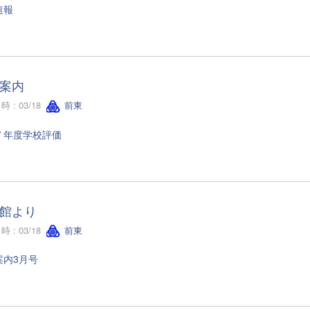
速報
案内
 : 03/18
前東
７年度学校評価
館より
 : 03/18
前東
案内3月号