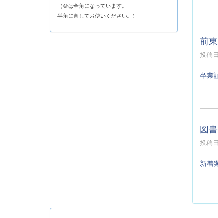
（＠は全角になっています。
半角に直してお使いください。）
前東
投稿日時
卒業
図書
投稿日時
新着