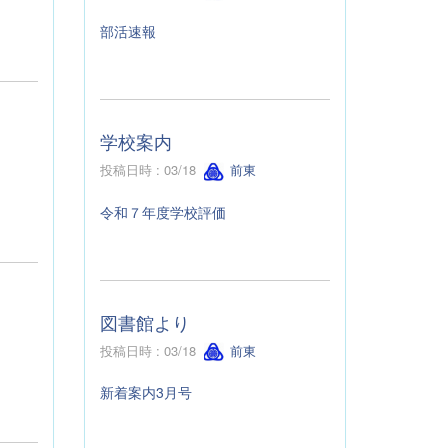
部活速報
学校案内
投稿日時 : 03/18
前東
令和７年度学校評価
図書館より
投稿日時 : 03/18
前東
新着案内3月号