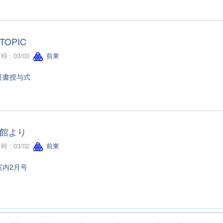
TOPIC
 : 03/03
前東
証書授与式
館より
 : 03/02
前東
案内2月号