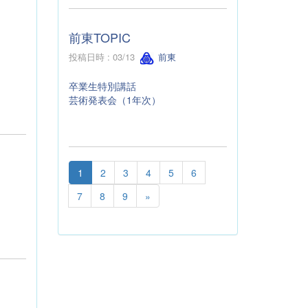
前東TOPIC
投稿日時 : 03/13
前東
卒業生特別講話
芸術発表会（1年次）
1
2
3
4
5
6
7
8
9
»