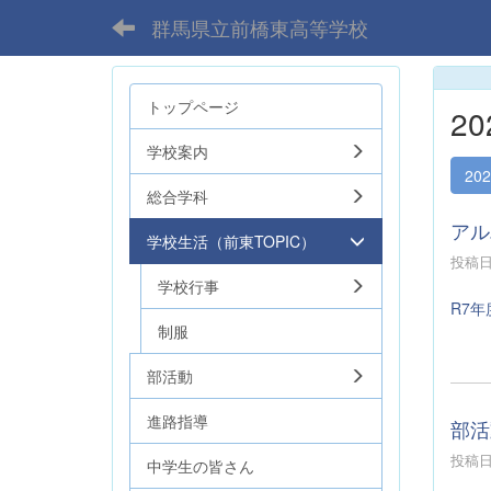
群馬県立前橋東高等学校
トップページ
2
学校案内
20
総合学科
アル
学校生活（前東TOPIC）
投稿日時
学校行事
R7年
制服
部活動
進路指導
部活
投稿日時
中学生の皆さん