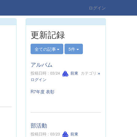
ログイン
更新記録
全ての記事
5件
アルバム
投稿日時 : 03/24
前東
カテゴリ:
※
ログイン
R7年度 表彰
部活動
投稿日時 : 03/23
前東