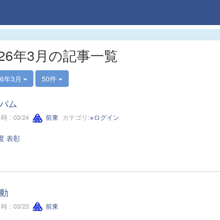
026年3月の記事一覧
26年3月
50件
バム
 : 03/24
前東
カテゴリ:
※ログイン
度 表彰
動
 : 03/23
前東