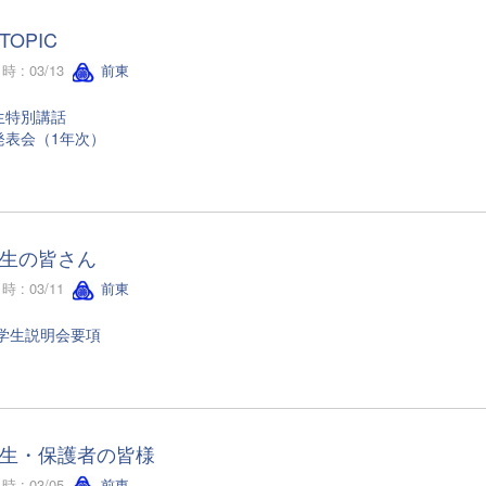
TOPIC
 : 03/13
前東
生特別講話
発表会（1年次）
生の皆さん
 : 03/11
前東
入学生説明会要項
生・保護者の皆様
 : 03/05
前東