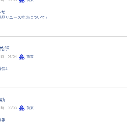
らせ
用品リユース推進について）
指導
 : 03/04
前東
通信4
動
 : 03/03
前東
速報