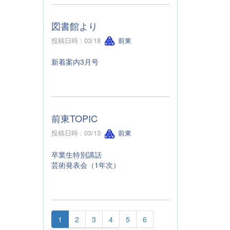
図書館より
投稿日時 : 03/18
前東
新着案内3月号
前東TOPIC
投稿日時 : 03/13
前東
卒業生特別講話
芸術発表会（1年次）
1
2
3
4
5
6