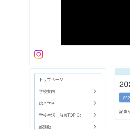
トップページ
2
学校案内
20
総合学科
記事
学校生活（前東TOPIC）
部活動