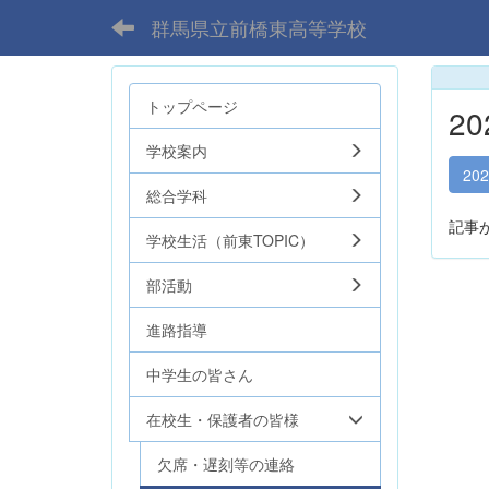
群馬県立前橋東高等学校
トップページ
2
学校案内
20
総合学科
記事
学校生活（前東TOPIC）
部活動
進路指導
中学生の皆さん
在校生・保護者の皆様
欠席・遅刻等の連絡