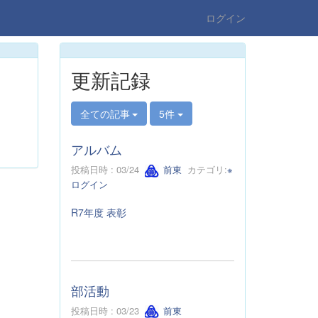
ログイン
更新記録
全ての記事
5件
アルバム
投稿日時 : 03/24
前東
カテゴリ:
※
ログイン
R7年度 表彰
部活動
投稿日時 : 03/23
前東