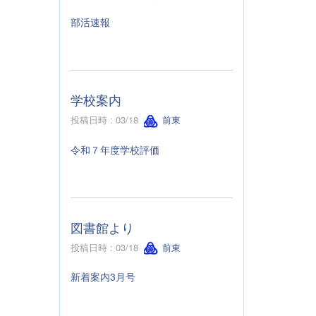
部活速報
学校案内
投稿日時 : 03/18
前東
令和７年度学校評価
図書館より
投稿日時 : 03/18
前東
新着案内3月号