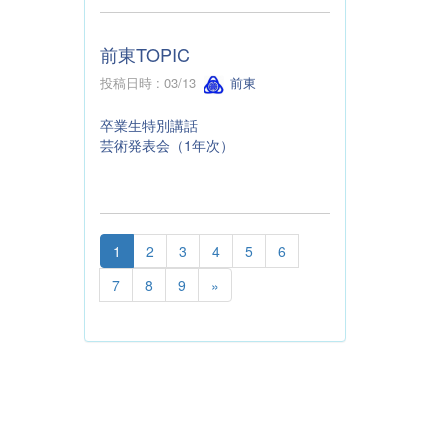
前東TOPIC
投稿日時 : 03/13
前東
卒業生特別講話
芸術発表会（1年次）
1
2
3
4
5
6
7
8
9
»