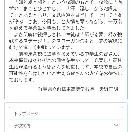
「知と愛と和と」という校訓のもとで、校歌に「向
学の まことひとすじ」、「汗 流し からだ鍛え
て」とあるとおり、文武両道を目指して、そして「友
が呼ぶ さあ、今日も」と友情を育みながら、一万名
を超える卒業生を輩出してきました。
よき伝統に後押しされ、生徒は「広がる夢、君が挑
戦するステージ！」のスローガンのもと、夢の実現に
むけて逞しく挑戦しています。
前橋東高校に進学を考えている中学生の皆さん、
本校職員はそれぞれの個性を生かして、充実した高校
生活が送れるよう皆さんを応援します。本校で自己の
可能性を伸ばしたいと考える皆さんの入学をお待ちし
ております。
群馬県立前橋東高等学校長 天野正明
トップページ
学校案内