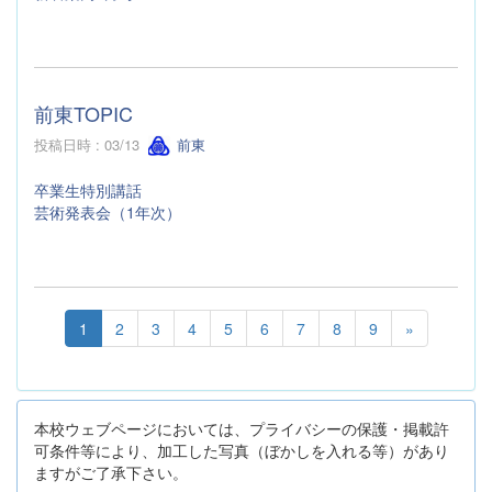
前東TOPIC
投稿日時 : 03/13
前東
卒業生特別講話
芸術発表会（1年次）
1
2
3
4
5
6
7
8
9
»
本校ウェブページにおいては、プライバシーの保護・掲載許
可条件等により、加工した写真（ぼかしを入れる等）があり
ますがご了承下さい。