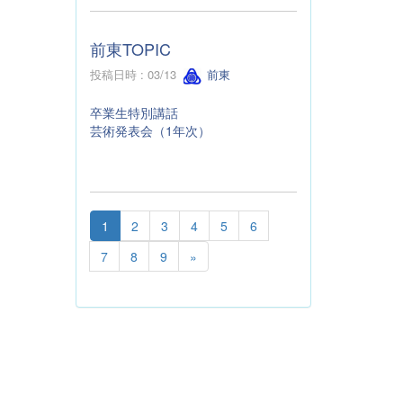
前東TOPIC
投稿日時 : 03/13
前東
卒業生特別講話
芸術発表会（1年次）
1
2
3
4
5
6
7
8
9
»