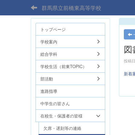
群馬県立前橋東高等学校
トップページ
学校案内
図
総合学科
投稿日時
学校生活（前東TOPIC）
新着
部活動
進路指導
中学生の皆さん
在校生・保護者の皆様
欠席・遅刻等の連絡