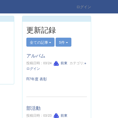
ログイン
更新記録
全ての記事
5件
アルバム
投稿日時 : 03/24
前東
カテゴリ:
※
ログイン
R7年度 表彰
部活動
投稿日時 : 03/23
前東