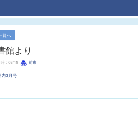
一覧へ
書館より
 : 03/18
前東
案内3月号