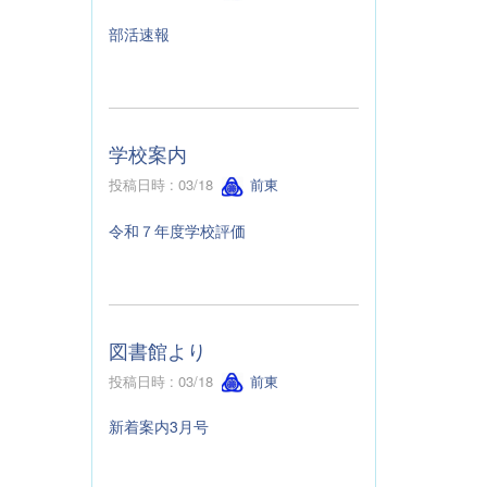
部活速報
学校案内
投稿日時 : 03/18
前東
令和７年度学校評価
図書館より
投稿日時 : 03/18
前東
新着案内3月号