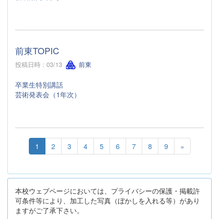
前東TOPIC
投稿日時 : 03/13
前東
卒業生特別講話
芸術発表会（1年次）
1
2
3
4
5
6
7
8
9
»
本校ウェブページにおいては、プライバシーの保護・掲載許
可条件等により、加工した写真（ぼかしを入れる等）があり
ますがご了承下さい。