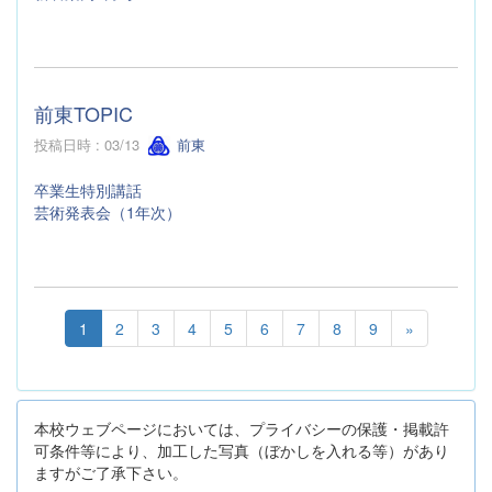
前東TOPIC
投稿日時 : 03/13
前東
卒業生特別講話
芸術発表会（1年次）
1
2
3
4
5
6
7
8
9
»
本校ウェブページにおいては、プライバシーの保護・掲載許
可条件等により、加工した写真（ぼかしを入れる等）があり
ますがご了承下さい。