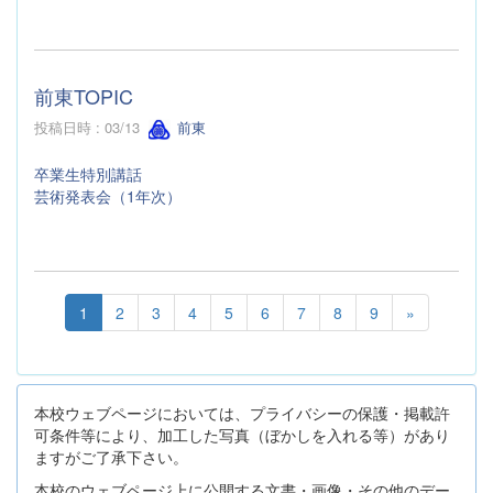
前東TOPIC
投稿日時 : 03/13
前東
卒業生特別講話
芸術発表会（1年次）
1
2
3
4
5
6
7
8
9
»
本校ウェブページにおいては、プライバシーの保護・掲載許
可条件等により、加工した写真（ぼかしを入れる等）があり
ますがご了承下さい。
本校のウェブページ上に公開する文書・画像・その他のデー