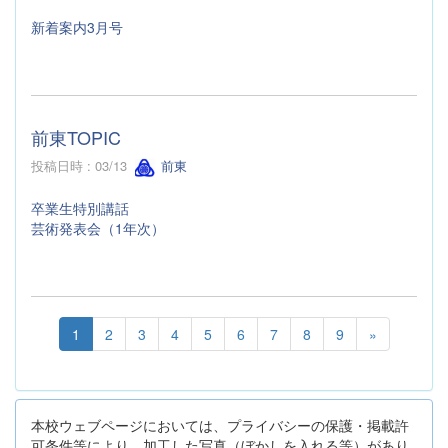
新着案内3月号
前東TOPIC
投稿日時 : 03/13
前東
卒業生特別講話
芸術発表会（1年次）
1
2
3
4
5
6
7
8
9
»
本校ウェブページにおいては、プライバシーの保護・掲載許
可条件等により、加工した写真（ぼかしを入れる等）があり