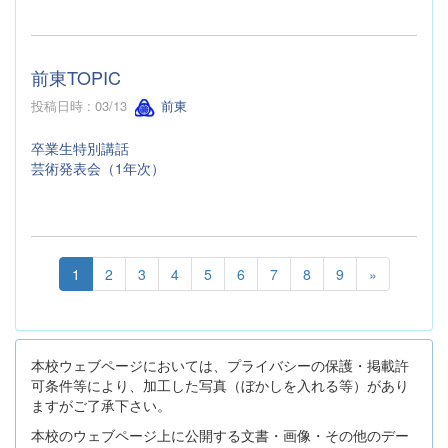
前東TOPIC
投稿日時 : 03/13
前東
卒業生特別講話
芸術発表会（1年次）
1
2
3
4
5
6
7
8
9
»
本校ウェブページにおいては、プライバシーの保護・掲載許
可条件等により、加工した写真（ぼかしを入れる等）があり
ますがご了承下さい。
本校のウェブページ上に公開する文書・画像・その他のデー