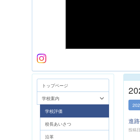
トップページ
2
学校案内
20
学校評価
進路
校長あいさつ
投稿日時
沿革