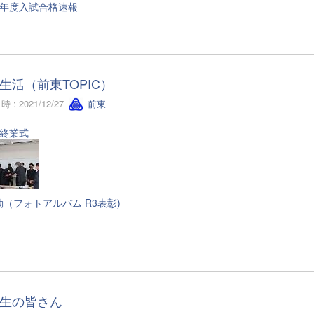
4年度入試合格速報
生活（前東TOPIC）
 : 2021/12/27
前東
期終業式
（フォトアルバム R3表彰)
生の皆さん