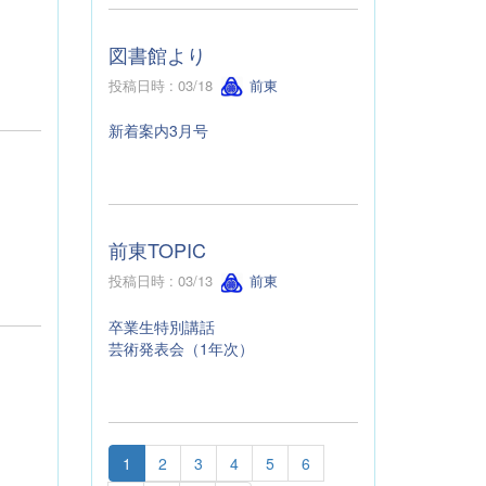
図書館より
投稿日時 : 03/18
前東
新着案内3月号
前東TOPIC
投稿日時 : 03/13
前東
卒業生特別講話
芸術発表会（1年次）
1
2
3
4
5
6