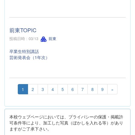
前東TOPIC
投稿日時 : 03/13
前東
卒業生特別講話
芸術発表会（1年次）
1
2
3
4
5
6
7
8
9
»
本校ウェブページにおいては、プライバシーの保護・掲載許
可条件等により、加工した写真（ぼかしを入れる等）があり
ますがご了承下さい。