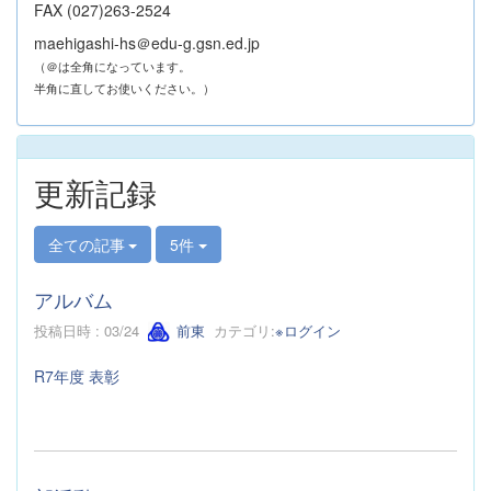
FAX (027)263-2524
maehigashi-hs＠edu-g.gsn.ed.jp
（＠は全角になっています。
半角に直してお使いください。）
更新記録
全ての記事
5件
アルバム
投稿日時 : 03/24
前東
カテゴリ:
※ログイン
R7年度 表彰