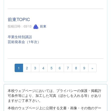
前東TOPIC
投稿日時 : 03/13
前東
卒業生特別講話
芸術発表会（1年次）
1
2
3
4
5
6
7
8
9
»
本校ウェブページにおいては、プライバシーの保護・掲載許
可条件等により、加工した写真（ぼかしを入れる等）があり
ますがご了承下さい。
本校のウェブページ上に公開する文書・画像・その他のデー