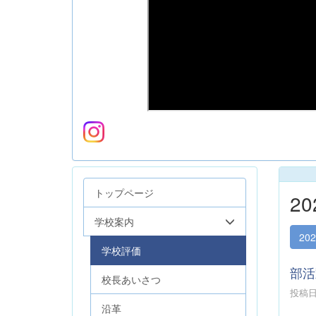
トップページ
2
学校案内
20
学校評価
部活
校長あいさつ
投稿日時
沿革