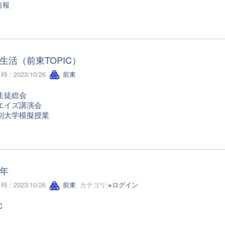
速報
生活（前東TOPIC）
 : 2023/10/26
前東
生徒総会
エイズ講演会
別大学模擬授業
年
 : 2023/10/26
前東
カテゴリ:
※ログイン
C