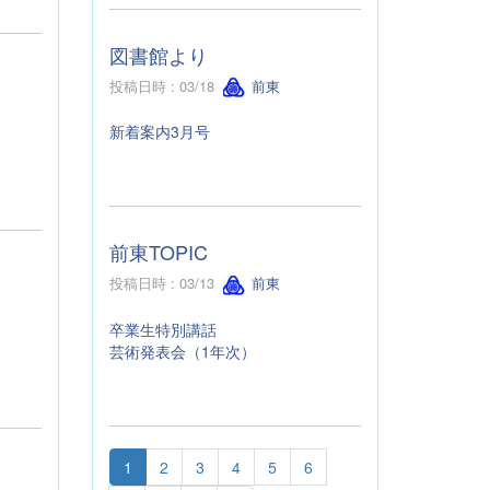
図書館より
投稿日時 : 03/18
前東
新着案内3月号
前東TOPIC
投稿日時 : 03/13
前東
卒業生特別講話
芸術発表会（1年次）
1
2
3
4
5
6