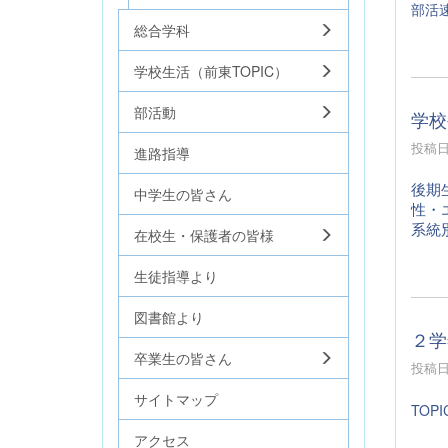
部活
総合学科
学校生活（前東TOPIC）
部活動
学校
投稿日時
進路指導
後期
中学生の皆さん
性・
系統
在校生・保護者の皆様
生徒指導より
図書館より
２学
卒業生の皆さん
投稿日時
サイトマップ
TOPI
アクセス