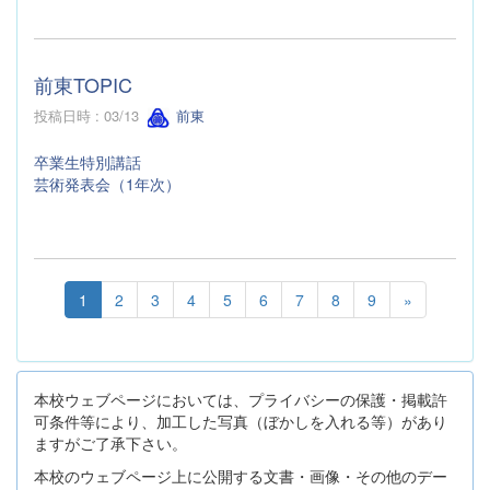
前東TOPIC
投稿日時 : 03/13
前東
卒業生特別講話
芸術発表会（1年次）
1
2
3
4
5
6
7
8
9
»
本校ウェブページにおいては、プライバシーの保護・掲載許
可条件等により、加工した写真（ぼかしを入れる等）があり
ますがご了承下さい。
本校のウェブページ上に公開する文書・画像・その他のデー