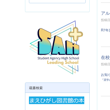
アル
投稿日時
R7年
在校
投稿日時
お知
『奨学
蔵書検索