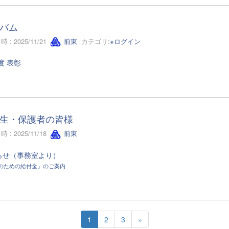
バム
 : 2025/11/21
前東
カテゴリ:
※ログイン
度 表彰
生・保護者の皆様
 : 2025/11/18
前東
らせ（事務室より）
のための給付金』のご案内
1
2
3
»