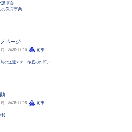
小講演会
ろの教育事業
プページ
 : 2025/11/26
前東
校時の送迎マナー徹底のお願い
動
 : 2025/11/25
前東
速報