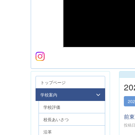
トップページ
2
学校案内
20
学校評価
前東
校長あいさつ
投稿日時
沿革