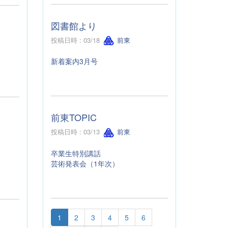
図書館より
投稿日時 : 03/18
前東
新着案内3月号
前東TOPIC
投稿日時 : 03/13
前東
卒業生特別講話
芸術発表会（1年次）
1
2
3
4
5
6