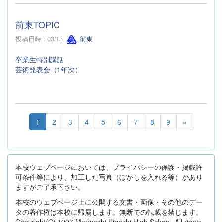
前東TOPIC
投稿日時 : 03/13
前東
卒業生特別講話
芸術発表会（1年次）
1
2
3
4
5
6
7
8
9
»
本校ウェブページにおいては、プライバシーの保護・掲載許
可条件等により、加工した写真（ぼかしを入れる等）があり
ますがご了承下さい。
本校のウェブページ上に公開する文書・画像・その他のデー
タの著作権は本校に帰属します。無断での転載を禁じます。
Copyright(C) 1997 Maebashi Higashi High School, All rights