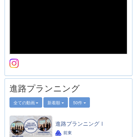
進路プランニング
全ての動画
新着順
50件
進路プランニングⅠ
前東