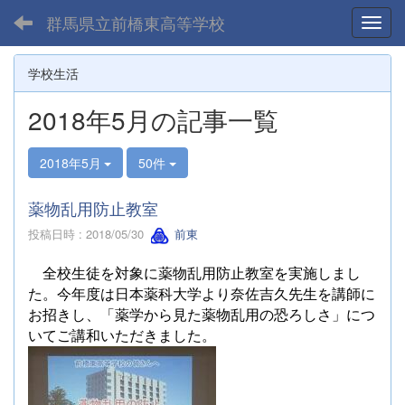
群馬県立前橋東高等学校
Toggl
学校生活
2018年5月の記事一覧
2018年5月
50件
薬物乱用防止教室
投稿日時 : 2018/05/30
前東
全校生徒を対象に薬物乱用防止教室を実施しまし
た。今年度は日本薬科大学より奈佐吉久先生を講師に
お招きし、「薬学から見た薬物乱用の恐ろしさ」につ
いてご
講和いただきました。