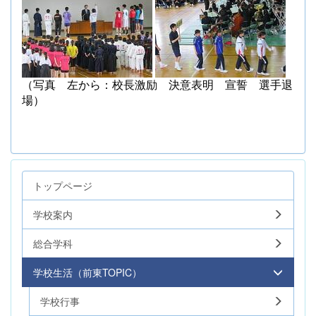
（写真 左から：校長激励 決意表明 宣誓 選手退
場）
トップページ
学校案内
総合学科
学校生活（前東TOPIC）
学校行事