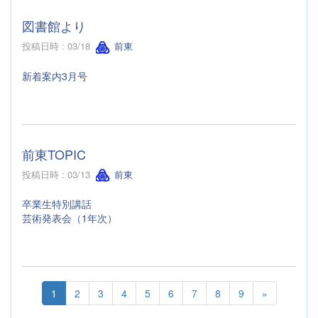
図書館より
投稿日時 : 03/18
前東
新着案内3月号
前東TOPIC
投稿日時 : 03/13
前東
卒業生特別講話
芸術発表会（1年次）
1
2
3
4
5
6
7
8
9
»