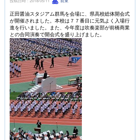
投稿日時 : 2018/05/11
前東
正田醤油スタジアム群馬を会場に、県高校総体開会式
が開催されました。本校は７７番目に元気よく入場行
進を行いました。また、今年度は吹奏楽部が前橋商業
との合同演奏で開会式を盛り上げました。