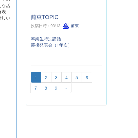
んな活
発表
前東TOPIC
新しい
投稿日時 : 03/13
前東
卒業生特別講話
芸術発表会（1年次）
1
2
3
4
5
6
7
8
9
»