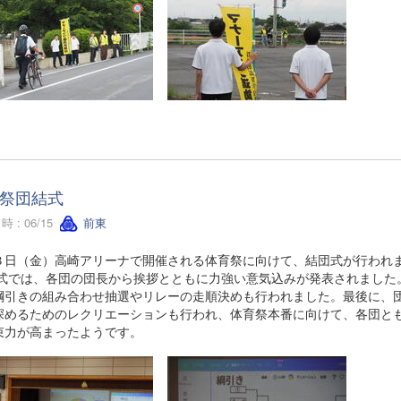
祭団結式
 : 06/15
前東
３日（金）高崎アリーナで開催される体育祭に向けて、結団式が行われ
 式では、各団の団長から挨拶とともに力強い意気込みが発表されました
綱引きの組み合わせ抽選やリレーの走順決めも行われました。最後に、
深めるためのレクリエーションも行われ、体育祭本番に向けて、各団と
束力が高まったようです。