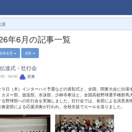
生活
026年6月の記事一覧
26年6月
5件
伝達式・壮行会
 : 06/30
前東
２５日（木）インターハイ予選などの表彰式と、全国、関東大会に出場
、カヌー部、放送部、水泳部、少林寺拳法と、全国高校野球選手権群馬
する野球部への壮行会を実施しました。壮行会では、各部による決意表
吹奏楽部による応援演奏が行われ、全校生徒でエールを送りました。