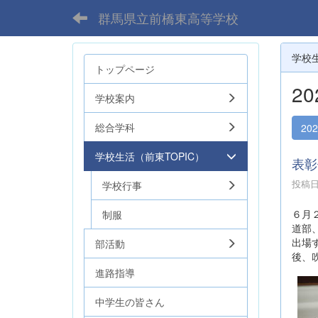
群馬県立前橋東高等学校
学校
トップページ
2
学校案内
総合学科
20
学校生活（前東TOPIC）
表彰
投稿日時
学校行事
６月
制服
道部
出場
部活動
後、
進路指導
中学生の皆さん