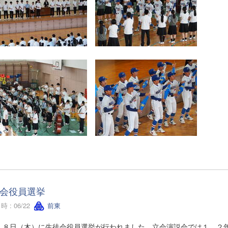
会役員選挙
 : 06/22
前東
１８日（木）に生徒会役員選挙が行われました。立会演説会では１，２