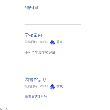
部活速報
学校案内
投稿日時 : 03/18
前東
令和７年度学校評価
図書館より
投稿日時 : 03/18
前東
新着案内3月号
年生の