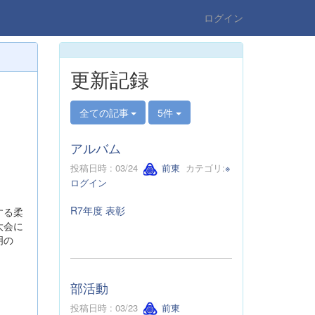
ログイン
更新記録
全ての記事
5件
アルバム
投稿日時 : 03/24
前東
カテゴリ:
※
ログイン
R7年度 表彰
する柔
大会に
明の
部活動
投稿日時 : 03/23
前東