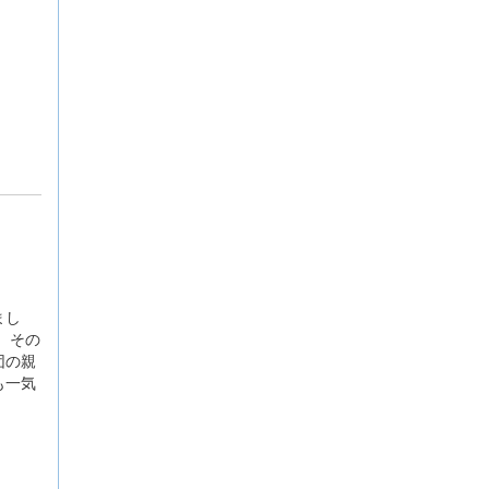
まし
。その
団の親
も一気