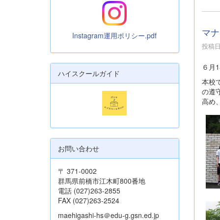
マナ
Instagram運用ポリシー.pdf
投稿日時
６月
ハイスクールガイド
本校
の遵
高め
お問い合わせ
〒 371-0002
群馬県前橋市江木町800番地
電話 (027)263-2855
FAX (027)263-2524
maehigashi-hs＠edu-g.gsn.ed.jp