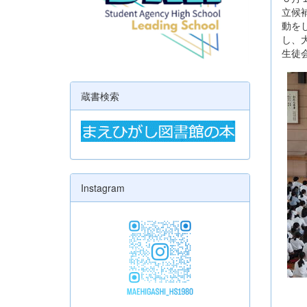
立候
動を
し、
生徒
蔵書検索
Instagram