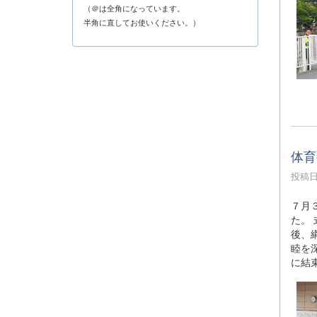
（＠は全角になっています。
半角に直してお使いください。）
体育
投稿日時
７月
た。
後、
睦を
に結