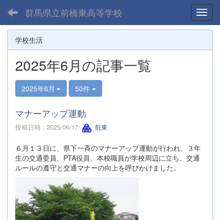
群馬県立前橋東高等学校
Toggl
学校生活
2025年6月の記事一覧
2025年6月
50件
マナーアップ運動
投稿日時 : 2025/06/17
前東
６月１３日に、県下一斉のマナーアップ運動が行われ、３年
生の交通委員、PTA役員、本校職員が学校周辺に立ち、交通
ルールの遵守と交通マナーの向上を呼びかけました。