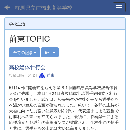
群馬県立前橋東高等学校
Toggl
学校生活
前東TOPIC
全ての記事
5件
高校総体壮行会
投稿日時 : 04/24
前東
5月14日に開会式を迎える第６１回群馬県高等学校総合体育
大会に先駆け、本日4月24日高校総体出場選手結団式・壮行
会を行いました。式では、校長先生や生徒会長から選手たち
へ温かい激励の言葉が贈られました。続いて、各部の主将が
大会に向けた力強い決意表明を行い、代表選手による宣誓で
は勝利への誓いが立てられました。最後に、吹奏楽部による
応援演奏と野球部の応援ダンスが披露され、全校生徒の拍手
と共に、選手たちの士気は大いに高まりました。